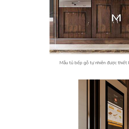
Mẫu tủ bếp gỗ tự nhiên được thiết 