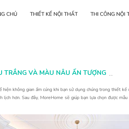
NG CHỦ
THIẾT KẾ NỘI THẤT
THI CÔNG NỘI 
ÀU TRẮNG VÀ MÀU NÂU ẤN TƯỢNG
--
hiện không gian ấm cúng khi bạn sử dụng chúng trong thiết kế n
nh lịch hơn. Sau đây, MoreHome sẽ giúp bạn lựa chọn được mẫu 