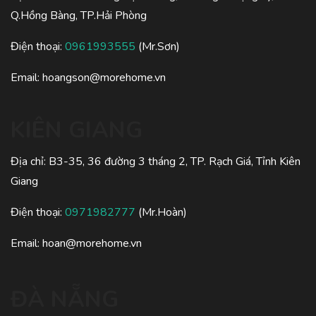
Q.Hồng Bàng, TP.Hải Phòng
Điện thoại:
0961993555
(Mr.Sơn)
Email:
hoangson@morehome.vn
KIÊN GIANG
Địa chỉ: B3-35, 36 đường 3 tháng 2, TP. Rạch Giá, Tỉnh Kiên
Giang
Điện thoại:
0971982777
(Mr.Hoàn)
Email:
hoan@morehome.vn
ĐÀ NẴNG