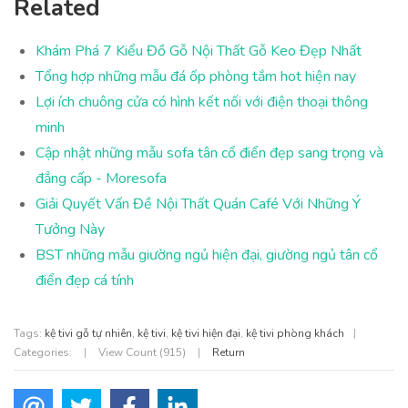
Related
Khám Phá 7 Kiểu Đồ Gỗ Nội Thất Gỗ Keo Đẹp Nhất
Tổng hợp những mẫu đá ốp phòng tắm hot hiện nay
Lợi ích chuông cửa có hình kết nối với điện thoại thông
minh
Cập nhật những mẫu sofa tân cổ điển đẹp sang trọng và
đẳng cấp - Moresofa
Giải Quyết Vấn Đề Nội Thất Quán Café Với Những Ý
Tưởng Này
BST những mẫu giường ngủ hiện đại, giường ngủ tân cổ
điển đẹp cá tính
Tags:
kệ tivi gỗ tự nhiên
,
kệ tivi
,
kệ tivi hiện đại
,
kệ tivi phòng khách
|
Categories:
|
View Count (915)
|
Return