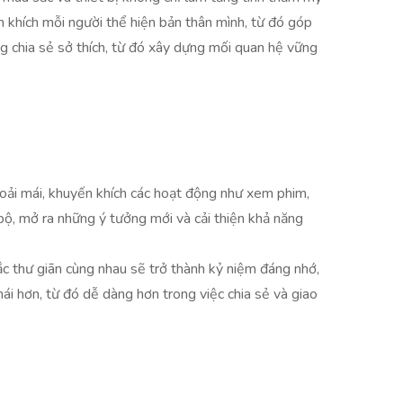
 khích mỗi người thể hiện bản thân mình, từ đó góp
ng chia sẻ sở thích, từ đó xây dựng mối quan hệ vững
hoải mái, khuyến khích các hoạt động như xem phim,
 bộ, mở ra những ý tưởng mới và cải thiện khả năng
ắc thư giãn cùng nhau sẽ trở thành kỷ niệm đáng nhớ,
i hơn, từ đó dễ dàng hơn trong việc chia sẻ và giao