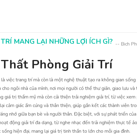
TRÍ MANG LẠI NHỮNG LỢI ÍCH GÌ?
-- Bich P
 Thất Phòng Giải Trí
là việc trang trí mà còn là một nghệ thuật tạo ra không gian sống 
ấn cho ngôi nhà của mình, nơi mọi người có thể thư giãn, giao lưu 
 giá trị thẩm mỹ mà còn cải thiện trải nghiệm giải trí, từ việc xe
ại cảm giác ấm cúng và thân thiện, giúp gắn kết các thành viên tron
ng nhớ giữa bạn bè và người thân. Đặc biệt, với sự phát triển của c
oạt động giải trí đa dạng, từ nghe nhạc đến trải nghiệm thực tế ả
sống hiện đại, mang lại giá trị tinh thần to lớn cho mỗi gia đình.