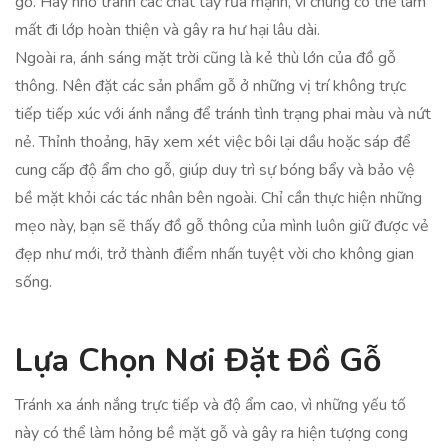
gỗ. Hãy nhớ tránh các chất tẩy rửa mạnh, vì chúng có thể làm
mất đi lớp hoàn thiện và gây ra hư hại lâu dài.
Ngoài ra, ánh sáng mặt trời cũng là kẻ thù lớn của đồ gỗ
thông. Nên đặt các sản phẩm gỗ ở những vị trí không trực
tiếp tiếp xúc với ánh nắng để tránh tình trạng phai màu và nứt
nẻ. Thỉnh thoảng, hãy xem xét việc bôi lại dầu hoặc sáp để
cung cấp độ ẩm cho gỗ, giúp duy trì sự bóng bẩy và bảo vệ
bề mặt khỏi các tác nhân bên ngoài. Chỉ cần thực hiện những
mẹo này, bạn sẽ thấy đồ gỗ thông của mình luôn giữ được vẻ
đẹp như mới, trở thành điểm nhấn tuyệt vời cho không gian
sống.
Lựa Chọn Nơi Đặt Đồ Gỗ
Tránh xa ánh nắng trực tiếp và độ ẩm cao, vì những yếu tố
này có thể làm hỏng bề mặt gỗ và gây ra hiện tượng cong