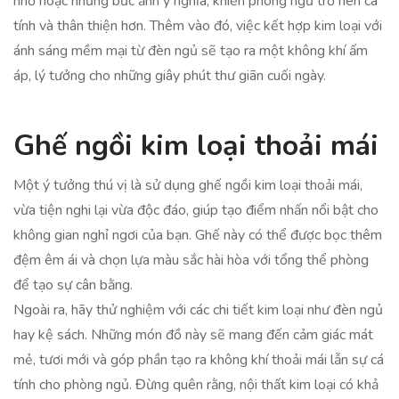
nhỏ hoặc những bức ảnh ý nghĩa, khiến phòng ngủ trở nên cá
tính và thân thiện hơn. Thêm vào đó, việc kết hợp kim loại với
ánh sáng mềm mại từ đèn ngủ sẽ tạo ra một không khí ấm
áp, lý tưởng cho những giây phút thư giãn cuối ngày.
Ghế ngồi kim loại thoải mái
Một ý tưởng thú vị là sử dụng ghế ngồi kim loại thoải mái,
vừa tiện nghi lại vừa độc đáo, giúp tạo điểm nhấn nổi bật cho
không gian nghỉ ngơi của bạn. Ghế này có thể được bọc thêm
đệm êm ái và chọn lựa màu sắc hài hòa với tổng thể phòng
để tạo sự cân bằng.
Ngoài ra, hãy thử nghiệm với các chi tiết kim loại như đèn ngủ
hay kệ sách. Những món đồ này sẽ mang đến cảm giác mát
mẻ, tươi mới và góp phần tạo ra không khí thoải mái lẫn sự cá
tính cho phòng ngủ. Đừng quên rằng, nội thất kim loại có khả