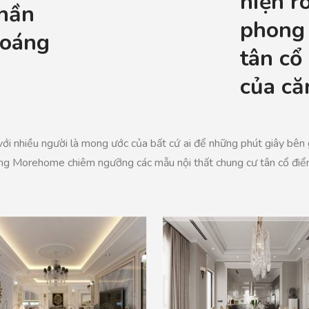
hiện r
hần
phong
hoáng
tân cổ
của că
i nhiều người là mong ước của bất cứ ai để những phút giây bên gia
y cùng Morehome chiêm ngưỡng các mẫu nội thất chung cư tân cổ đi