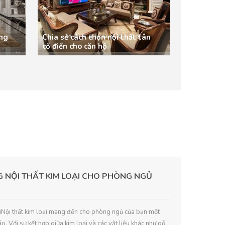
ung
Chia sẻ cách chọn nội thất tân
cổ điển cho căn hộ
 NỘI THẤT KIM LOẠI CHO PHÒNG NGỦ
loạiNội thất kim loại mang đến cho phòng ngủ của bạn một
. Với sự kết hợp giữa kim loại và các vật liệu khác như gỗ,