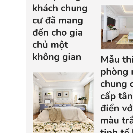
khách chung
cư đã mang
đến cho gia
chủ một
không gian
Mẫu thi
phòng 
chung 
cấp tân
điển v
màu tr
tinh tế 