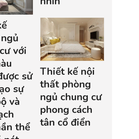
nhìn
kế
 ngủ
cư với
màu
Thiết kế nội
được sử
thất phòng
ạo sự
ngủ chung cư
ộ và
phong cách
ạch
tân cổ điển
ần thể