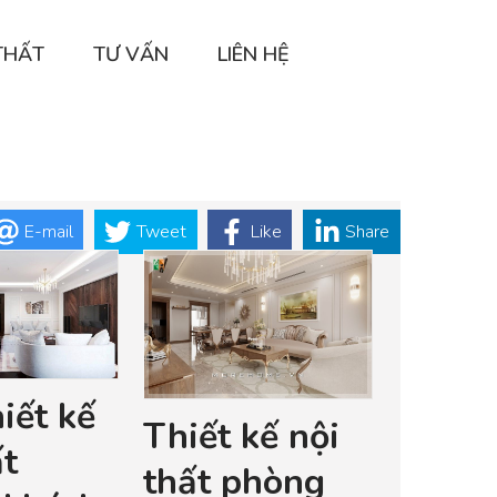
THẤT
TƯ VẤN
LIÊN HỆ
E-mail
Tweet
Like
Share
iết kế
Thiết kế nội
ất
thất phòng