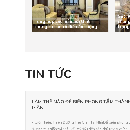
Sức h
Tổng hợp các mẫu nội thất
chung
chung cư tân cổ điển ấn tượng
trọng
TIN TỨC
LÀM THẾ NÀO ĐỂ BIẾN PHÒNG TẮM THÀN
GIÃN
- Giới Thiệu: Thiên Đường Thư Giãn Tại NhàĐể biến phòng 
đường thư giãn tại nhà, yếu tố đầu tiên cần chú trọng chính