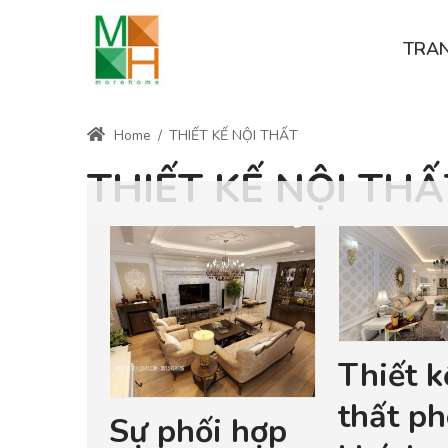
TRA
Home
/
THIẾT KẾ NỘI THẤT
THIẾT KẾ NỘI THẤ
Thiết k
thất p
Sự phối hợp