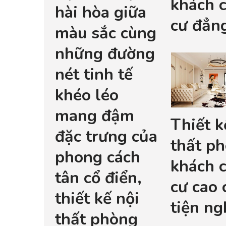
khách 
hài hòa giữa
cư đẳn
màu sắc cùng
những đường
nét tinh tế
khéo léo
mang đậm
Thiết k
đặc trưng của
thất p
phong cách
khách 
tân cổ điển,
cư cao 
thiết kế nội
tiện ng
thất phòng