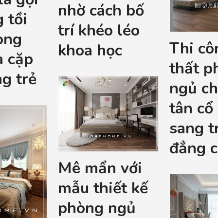
nhờ cách bố
 tồi
trí khéo léo
òng
Thi côn
khoa học
a cặp
thất p
g trẻ
ngủ c
tân cổ
sang tr
đẳng c
Mê mẩn với
mẫu thiết kế
phòng ngủ