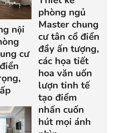
Thiết kế
phòng ngủ
Master chung
g nội
cư tân cổ điển
hòng
đầy ấn tượng,
hung cư
các họa tiết
 điển
hoa văn uốn
ọng,
lượn tinh tế
ấp
tạo điểm
nhấn cuốn
hút mọi ánh