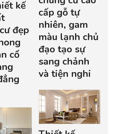
chung cư cao
iết kế
cấp gỗ tự
ất
nhiên, gam
cư đẹp
màu lạnh chủ
phong
đạo tạo sự
ân cổ
sang chảnh
ang
và tiện nghi
đẳng