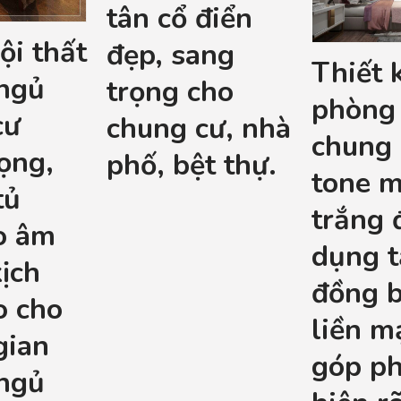
tân cổ điển
nội thất
đẹp, sang
Thiết 
ngủ
trọng cho
phòng
cư
chung cư, nhà
chung 
ọng,
phố, bệt thự.
tone 
tủ
trắng 
o âm
dụng t
ịch
đồng b
o cho
liền m
gian
góp ph
ngủ