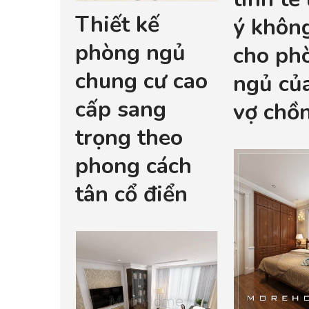
Thiết kế
ý không
phòng ngủ
cho ph
chung cư cao
ngủ củ
cấp sang
vợ chồn
trọng theo
phong cách
tân cổ điển