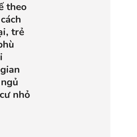
kế theo
 cách
i, trẻ
phù
i
gian
 ngủ
cư nhỏ