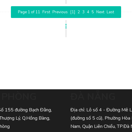
Page 1 of 11
First
Previous
[1]
2
3
4
5
Next
Last
I PHÒNG
ĐÀ NẴNG
 Số 155 đường Bạch Đằng,
Địa chỉ: Lô số 4 - Đường Mê L
Thượng Lý, Q.Hồng Bàng,
(đường số 5 cũ), Phường Hòa
Phòng
Nam, Quận Liên Chiểu, TP.Đà