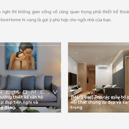
 nghi thì không gian sống vô cùng quan trọng phải thiết kế thoá
 MoreHome hi vọng là gợi ý phù hợp cho ngôi nhà của bạn.
hướng thiết kế căn hộ
[Mách bạn] Top các mẫu bố t
ại đẹp tiện nghi và
nội thất chung cư đẹp và sa
ng đãng
trọng