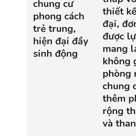
chung cư
thiết k
phong cách
đại, đơ
trẻ trung,
được l
hiện đại đầy
mang l
sinh động
không 
phòng 
chung 
thêm p
rộng t
và than