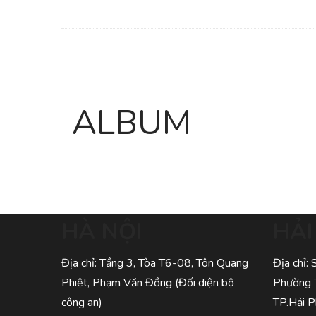
ALBUM
HÀ NỘI
HẢ
Địa chỉ: Tầng 3, Tòa T6-08, Tôn Quang
Địa chỉ:
Phiệt, Phạm Văn Đồng (Đối diện bộ
Phường 
công an)
TP.Hải 