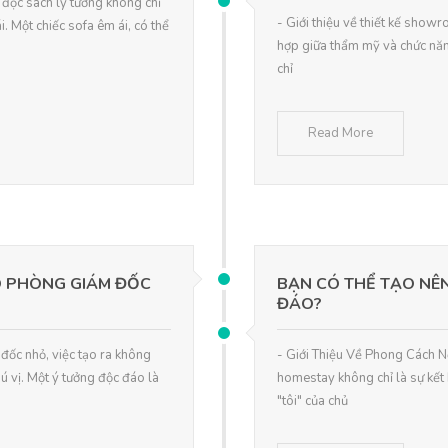
đọc sách lý tưởng không chỉ
- Giới thiệu về thiết kế show
. Một chiếc sofa êm ái, có thể
hợp giữa thẩm mỹ và chức năng
chỉ
Read More
O PHÒNG GIÁM ĐỐC
BẠN CÓ THỂ TẠO NÊ
ĐÁO?
đốc nhỏ, việc tạo ra không
- Giới Thiệu Về Phong Cách N
ú vị. Một ý tưởng độc đáo là
homestay không chỉ là sự kết 
"tôi" của chủ