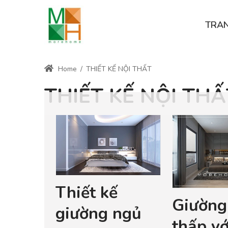
TRA
Home
/
THIẾT KẾ NỘI THẤT
THIẾT KẾ NỘI THẤ
Thiết kế
Giường
giường ngủ
thấp vớ