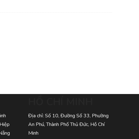
HỒ CHÍ MINH
inh
Địa chỉ: Số 10, Đường Số 33, Phường
 Hiệp
An Phú, Thành Phố Thủ Đức, Hồ Chí
 Nẵng
Minh