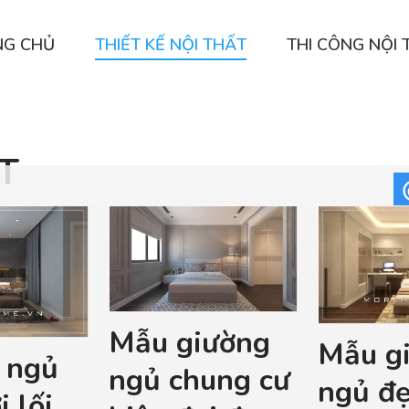
NG CHỦ
THIẾT KẾ NỘI THẤT
THI CÔNG NỘI 
T
Mẫu giường
Mẫu g
 ngủ
ngủ chung cư
ngủ đ
i lối