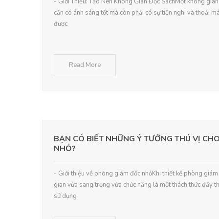
- Giới Thiệu: Tạo Nên Không Gian Đọc SáchMột không gian 
cần có ánh sáng tốt mà còn phải có sự tiện nghi và thoải mái
được
Read More
BẠN CÓ BIẾT NHỮNG Ý TƯỞNG THÚ VỊ CH
NHỎ?
- Giới thiệu về phòng giám đốc nhỏKhi thiết kế phòng giám 
gian vừa sang trọng vừa chức năng là một thách thức đầy th
sử dụng