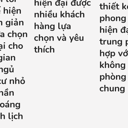
hiện đại được
thiết 
ế hiện
nhiều khách
phong
n giản
hàng lựa
hiện đạ
ựa chọn
chọn và yêu
trung 
ại cho
thích
hợp vớ
gian
không 
ngủ
phòng
cư nhỏ
chung 
hần
hoáng
h lịch