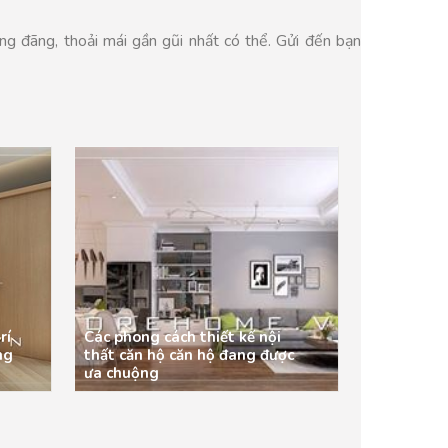
ng đãng, thoải mái gần gũi nhất có thể. Gửi đến bạn
rí
Các phong cách thiết kế nội
ng
thất căn hộ căn hộ đang được
ưa chuộng